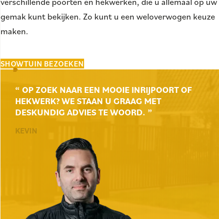
verschillende poorten en hekwerken, die u allemaal op uw
gemak kunt bekijken. Zo kunt u een weloverwogen keuze
maken.
SHOWTUIN BEZOEKEN
OP ZOEK NAAR EEN MOOIE INRIJPOORT OF
HEKWERK? WE STAAN U GRAAG MET
DESKUNDIG ADVIES TE WOORD.
KEVIN