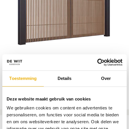
Poort Forma
Toestemming
Details
Over
Vanaf € 6.483 incl. BTW
Deze website maakt gebruik van cookies
START MET CONFIGUREREN
We gebruiken cookies om content en advertenties te
personaliseren, om functies voor social media te bieden
en om ons websiteverkeer te analyseren. Ook delen we
informatie over uw gebruik van onze site met onze