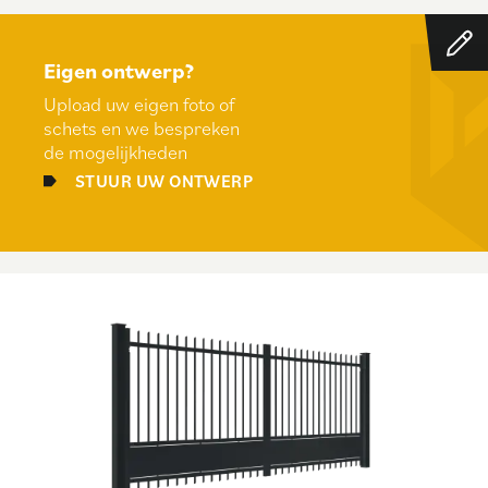
Eigen ontwerp?
Upload uw eigen foto of
schets en we bespreken
de mogelijkheden
STUUR UW ONTWERP