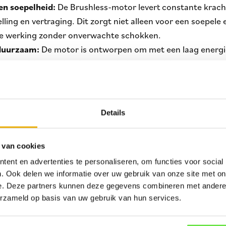
en soepelheid:
De Brushless-motor levert constante kracht
elling en vertraging. Dit zorgt niet alleen voor een soepel
ige werking zonder onverwachte schokken.
 duurzaam:
De motor is ontworpen om met een laag energiev
. De Brushless-technologie maakt het mogelijk om met ee
aatsen. Hierdoor zijn de energiekosten aanzienlijk lager d
Details
ties
jving Roger High speed brushless 1500 KG is specifiek on
 van cookies
der volgt een overzicht van de belangrijkste technische sp
ent en advertenties te personaliseren, om functies voor social
. Ook delen we informatie over uw gebruik van onze site met on
e. Deze partners kunnen deze gegevens combineren met andere i
ewicht
: Tot 1500 kg, wat deze motor geschikt maakt voor z
erzameld op basis van uw gebruik van hun services.
en
: 650W, wat voldoende kracht levert voor zware toepas