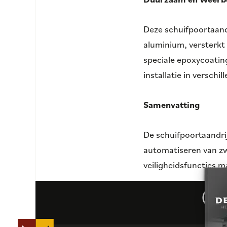
Deze schuifpoortaand
aluminium, versterkt 
speciale epoxycoatin
installatie in verschi
Samenvatting
De schuifpoortaandri
automatiseren van zw
veiligheidsfuncties 
Gr