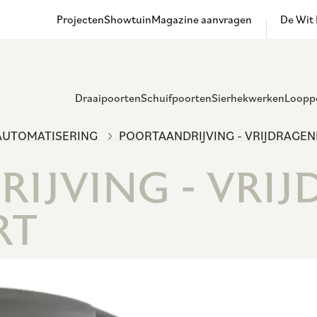
Projecten
Showtuin
Magazine aanvragen
De Wit
Draaipoorten
Schuifpoorten
Sierhekwerken
Loopp
AUTOMATISERING
POORTAANDRIJVING - VRIJDRAGE
IJVING - VRI
RT