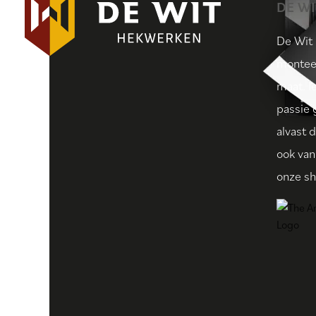
DE W
De Wit
monteer
maat. I
passie 
alvast 
ook van
onze s