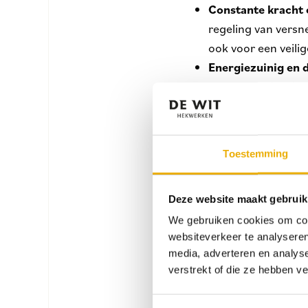
Constante kracht 
regeling van versn
ook voor een veil
Energiezuinig en
intensief gebruik
van 600 kg te verpl
Toestemming
Technische Specifica
De schuifpoortaandri
Deze website maakt gebruik
schuifpoorten. Hieron
We gebruiken cookies om cont
websiteverkeer te analyseren
media, adverteren en analys
Maximaal poortg
verstrekt of die ze hebben v
gebruik.
Nominaal vermog