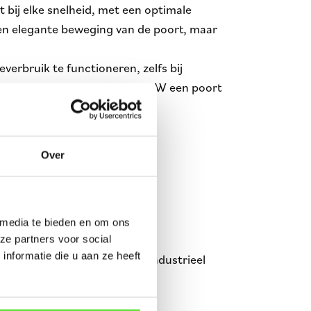
 bij elke snelheid, met een optimale
e en elegante beweging van de poort, maar
erbruik te functioneren, zelfs bij
n vermogen van minder dan 30W een poort
an bij traditionele motoren.
Over
tworpen voor grote en zware
ecificaties:
 media te bieden en om ons
ze partners voor social
nformatie die u aan ze heeft
owel residentieel als zwaar industrieel
singen.