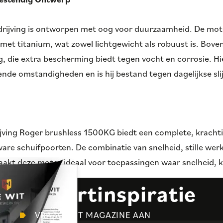
rijving is ontworpen met oog voor duurzaamheid. De moto
met titanium, wat zowel lichtgewicht als robuust is. Bove
g, die extra bescherming biedt tegen vocht en corrosie. Hi
llende omstandigheden en is hij bestand tegen dagelijkse sli
jving Roger brushless 1500KG biedt een complete, kracht
are schuifpoorten. De combinatie van snelheid, stille wer
maakt deze motor ideaal voor toepassingen waar snelheid,
atis
poortinspiratie
VRAAG HET MAGAZINE AAN