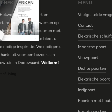
IT HEKWERKEN
MENU
 Hekwerken produceert en
Veelgestelde vrag
t inrijpoorten en hekwerken op
Contact
edere poort wordt secuur en met
Elektrische schuif
gemaakt. Onze website biedt u
de nodige inspiratie. We nodigen u
Moderne poort
 harte uit voor een bezoek aan
Vouwpoort
howtuin in Dodewaard.
Welkom!
Dichte poorten
Elektrische poort
Inrijpoort
Poorten met hout
Prefab poorten