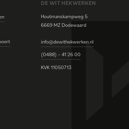
DE WIT HEKWERKEN
Houtmanskampweg 5
en
6669 MZ Dodewaard
poort
info@dewithekwerken.nl
(0488) – 41 26 00
KVK
11050713