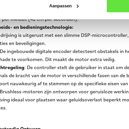
otorvoeding en 230V AC voor de besturingseenheid, wat zo
Aanpassen
r per minuut
(42 cm per seconden).
gheids- en bedieningstechnologie:
drijving is uitgerust met een slimme DSP-microcontroller,
ties en beveiligingen.
De ingebouwde digitale encoder detecteert obstakels in h
hade te voorkomen. Dit maakt de motor extra veilig.
chtregeling
: De controller stelt de gebruiker in staat om
nals de kracht van de motor in verschillende fasen van de
ort nauwkeurig af te stemmen op de specifieke eisen van
Brushless-motoren zijn ontworpen voor geruisloze werking,
jving ideaal voor plaatsen waar geluidsoverlast beperkt moe
es.
estendig Ontwerp