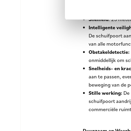
Voeding
: 36V DC-m
werking.
Snelheid
: 25 mete
Intelligente veili
De schuifpoort aan
van alle motorfunc
Obstakeldetectie:
onmiddellijk om sc
Snelheids- en kra
aan te passen, eve
beweging van de po
Stille werking:
De 
schuifpoort aandri
commerciële ruimt
Duurzaam en Weerb