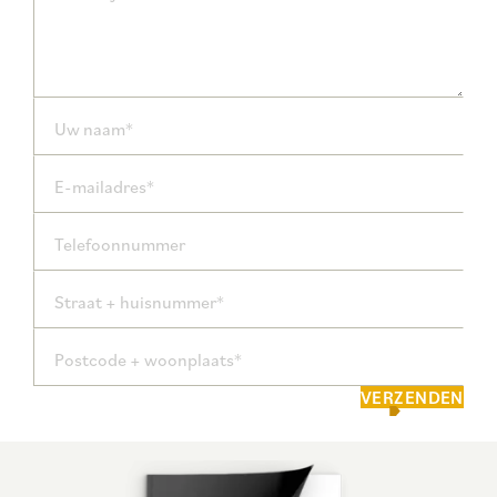
Uw naam*
E-mailadres*
Telefoonnummer
Straat + huisnummer*
Postcode + woonplaats*
VERZENDEN