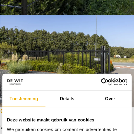
Toestemming
Details
Over
OOK ZO'N POORT?
Deze website maakt gebruik van cookies
Wie weet gaan wij binnenkort op uw locatie aan de slag.
We gebruiken cookies om content en advertenties te