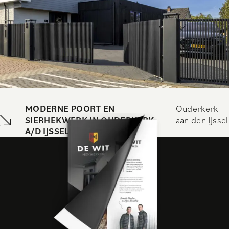
MODERNE POORT EN
Ouderkerk
SIERHEKWERK IN OUDERKERK
aan den IJssel
A/D IJSSEL