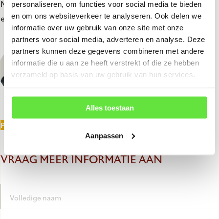
Neem vrijblijvend contact met ons op, we kijken uit naar
personaliseren, om functies voor social media te bieden
en om ons websiteverkeer te analyseren. Ook delen we
een kennismaking!
informatie over uw gebruik van onze site met onze
partners voor social media, adverteren en analyse. Deze
KEVIN
partners kunnen deze gegevens combineren met andere
Verkoop
informatie die u aan ze heeft verstrekt of die ze hebben
verzameld op basis van uw gebruik van hun services.
info@dewithekwerken.nl
(0488) - 41 26 00
Alles toestaan
PLAN EEN AFSPRAAK
Aanpassen
VRAAG MEER INFORMATIE AAN
Volledige naam