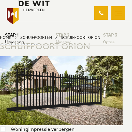
STAP 1
STAP 2
STAP 3
HOME
SCHUIFPOORTEN
SCHUIFPOORT ORION
Uitvoering
Afmeting
Opties
SCHUIFPOORT ORION
Woningimpressie verbergen