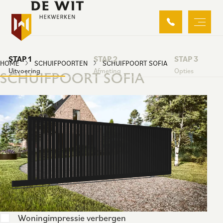
STAP 1
STAP 2
STAP 3
HOME
SCHUIFPOORTEN
SCHUIFPOORT SOFIA
Uitvoering
Afmeting
Opties
SCHUIFPOORT SOFIA
Woningimpressie verbergen