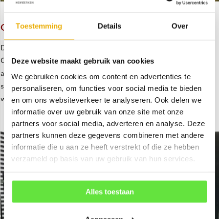
Toestemming
Details
Over
GAASHEKWERK
De palen, met een diameter van 60,3 mm, worden pneumatisch
CA. 90 cm in de grond gedreven. Op de palen wordt een
Deze website maakt gebruik van cookies
aluminium doorvoer-kop geplaatst met daar doorheen een
We gebruiken cookies om content en advertenties te
stalen bovenbuis met een diameter van 42 mm. De palen kunnen
personaliseren, om functies voor social media te bieden
worden voorzien van prikkeldraad.
en om ons websiteverkeer te analyseren. Ook delen we
informatie over uw gebruik van onze site met onze
partners voor social media, adverteren en analyse. Deze
partners kunnen deze gegevens combineren met andere
informatie die u aan ze heeft verstrekt of die ze hebben
verzameld op basis van uw gebruik van hun services.
Alles toestaan