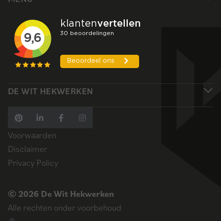
DE WIT HEKWERKEN
Voorwaarden
Disclaimer
Privacy Policy
© 2026 De Wit Hekwerken
Alle rechten onder voorbehoud