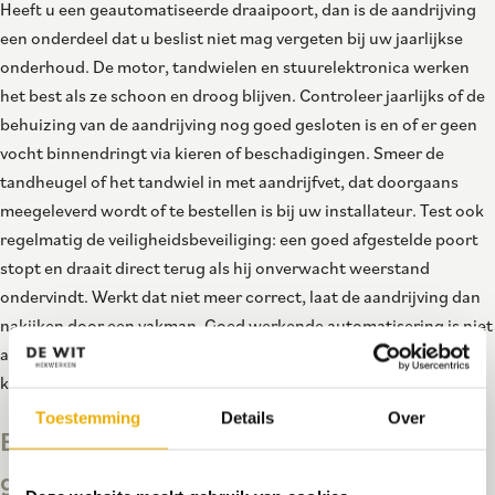
Heeft u een geautomatiseerde draaipoort, dan is de aandrijving
een onderdeel dat u beslist niet mag vergeten bij uw jaarlijkse
onderhoud. De motor, tandwielen en stuurelektronica werken
het best als ze schoon en droog blijven. Controleer jaarlijks of de
behuizing van de aandrijving nog goed gesloten is en of er geen
vocht binnendringt via kieren of beschadigingen. Smeer de
tandheugel of het tandwiel in met aandrijfvet, dat doorgaans
meegeleverd wordt of te bestellen is bij uw installateur. Test ook
regelmatig de veiligheidsbeveiliging: een goed afgestelde poort
stopt en draait direct terug als hij onverwacht weerstand
ondervindt. Werkt dat niet meer correct, laat de aandrijving dan
nakijken door een vakman. Goed werkende automatisering is niet
alleen een kwestie van gemak, maar ook van veiligheid voor
kinderen en huisdieren in uw omgeving.
Toestemming
Details
Over
Een jaarlijkse inspectieronde bespaart
geld