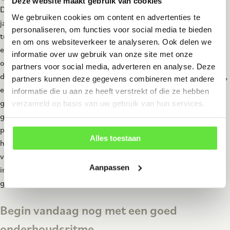
Deze website maakt gebruik van cookies
De beste manier om grote reparaties te vermijden, is een vaste
We gebruiken cookies om content en advertenties te
jaarlijkse inspectieronde inplannen. Loop in het najaar, als het
personaliseren, om functies voor social media te bieden
tuinseizoen ten einde loopt, de gehele
draaipoort
langs en maak
en om ons websiteverkeer te analyseren. Ook delen we
een overzichtelijke checklist. Controleer het hang- en sluitwerk
informatie over uw gebruik van onze site met onze
op roestvorming en slijtage, kijk of de poort nog recht hangt en
partners voor social media, adverteren en analyse. Deze
de grond niet raakt, test het slot en de eventuele automatisering,
partners kunnen deze gegevens combineren met andere
en bekijk de coating of houtbescherming nauwkeurig. Kleine
informatie die u aan ze heeft verstrekt of die ze hebben
gebreken zijn dan snel en goedkoop te verhelpen voordat ze
verzameld op basis van uw gebruik van hun services.
groter en duurder worden. Wacht u te lang, dan groeien kleine
problemen onvermijdelijk uit tot ingrijpende en kostbare
Alles toestaan
herstelwerkzaamheden. Bij
De Wit Hekwerken
kunt u terecht
voor deskundig advies over onderhoud of een professionele
Aanpassen
inspectie van uw poort en hekwerk. Voorkomen is en blijft
goedkoper dan genezen, dat geldt ook hier.
Begin vandaag nog met een goed
onderhoudsritme