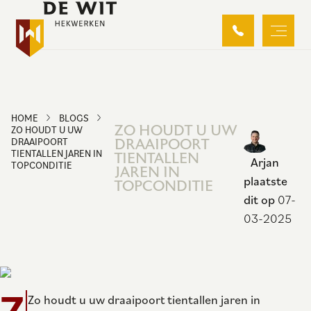
HOME
BLOGS
ZO HOUDT U UW
ZO HOUDT U UW
DRAAIPOORT
DRAAIPOORT
TIENTALLEN JAREN IN
TIENTALLEN
Arjan
TOPCONDITIE
JAREN IN
plaatste
TOPCONDITIE
dit op
07-
03-2025
Z
Zo houdt u uw draaipoort tientallen jaren in