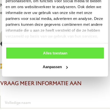
personaliseren, om functies voor social media te bieden
Neem vrijblijvend contact met ons op, we kijken uit naar
en om ons websiteverkeer te analyseren. Ook delen we
een kennismaking!
informatie over uw gebruik van onze site met onze
partners voor social media, adverteren en analyse. Deze
partners kunnen deze gegevens combineren met andere
KEVIN
informatie die u aan ze heeft verstrekt of die ze hebben
Verkoop
verzameld op basis van uw gebruik van hun services.
info@dewithekwerken.nl
(0488) - 41 26 00
Alles toestaan
PLAN EEN AFSPRAAK
Aanpassen
VRAAG MEER INFORMATIE AAN
Volledige naam