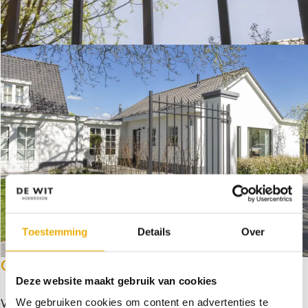
Toestemming
Details
Over
OOK ZO'N POORT?
Deze website maakt gebruik van cookies
Wie weet gaan wij binnenkort op uw locatie aan de slag.
We gebruiken cookies om content en advertenties te