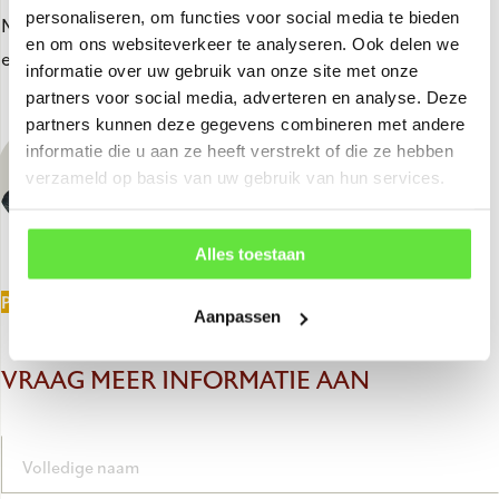
personaliseren, om functies voor social media te bieden
Neem vrijblijvend contact met ons op, we kijken uit naar
en om ons websiteverkeer te analyseren. Ook delen we
een kennismaking!
informatie over uw gebruik van onze site met onze
partners voor social media, adverteren en analyse. Deze
partners kunnen deze gegevens combineren met andere
KEVIN
informatie die u aan ze heeft verstrekt of die ze hebben
Verkoop
verzameld op basis van uw gebruik van hun services.
info@dewithekwerken.nl
(0488) - 41 26 00
Alles toestaan
PLAN EEN AFSPRAAK
Aanpassen
VRAAG MEER INFORMATIE AAN
Volledige naam