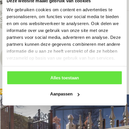
Deze website maakt gebruik van cookies
SHOWTUIN BEZOEKEN
We gebruiken cookies om content en advertenties te
HEEFT U VRAGEN, OF WILT U DE
personaliseren, om functies voor social media te bieden
SHOWTUIN TOCH LIEVER OP AFSPRAAK
en om ons websiteverkeer te analyseren. Ook delen we
BEZOEKEN?
informatie over uw gebruik van onze site met onze
partners voor social media, adverteren en analyse. Deze
CORNELIS
partners kunnen deze gegevens combineren met andere
Eigenaar
informatie die u aan ze heeft verstrekt of die ze hebben
verzameld op basis van uw gebruik van hun services.
cornelis@dewithekwerken.nl
(0488) - 41 26 00
Alles toestaan
SHOWTUIN BEZOEKEN
Aanpassen