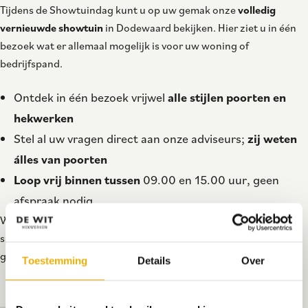
Tijdens de Showtuindag kunt u op uw gemak onze
volledig
vernieuwde showtuin
in Dodewaard bekijken. Hier ziet u in één
bezoek wat er allemaal mogelijk is voor uw woning of
bedrijfspand.
Ontdek in één bezoek vrijwel
alle stijlen poorten en
hekwerken
Stel al uw vragen direct aan onze adviseurs;
zij weten
álles van poorten
Loop vrij binnen tussen
09.00 en 15.00 uur, geen
afspraak nodig
Wilt u er zeker van zijn dat één van onze adviseurs op een
specifieke tijd voor u beschikbaar is? Uiteraard kunt u dan wel
gewoon
een afspraak inplannen
.
Toestemming
Details
Over