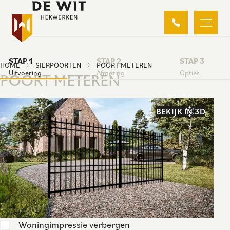
STAP 1
STAP 2
STAP 3
HOME
SIERPOORTEN
POORT METEREN
Uitvoering
Afmeting
Opties
POORT METEREN
BEKIJK IN 3D
Woningimpressie verbergen