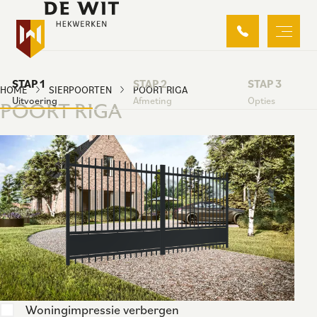
STAP 1
STAP 2
STAP 3
HOME
SIERPOORTEN
POORT RIGA
Uitvoering
Afmeting
Opties
POORT RIGA
Woningimpressie verbergen