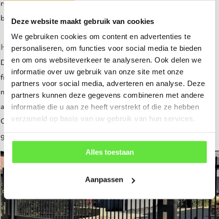
resultaat dat de goede uitstraling van het hekwerk behouden
blijft.
Deze website maakt gebruik van cookies
We gebruiken cookies om content en advertenties te
Hoe de poort model Riga opgebouwd?
personaliseren, om functies voor social media te bieden
en om ons websiteverkeer te analyseren. Ook delen we
De sierpoort model Riga is uitgevoerd met een volledig stalen
informatie over uw gebruik van onze site met onze
frame van koker 50×50 mm en spijlen met een diameter van 25
partners voor social media, adverteren en analyse. Deze
mm
of
met spijlen vierkant 25×25 mm. De spijlen steken zowel
partners kunnen deze gegevens combineren met andere
aan de bovenkant als aan de onderkant door de liggers heen.
informatie die u aan ze heeft verstrekt of die ze hebben
verzameld op basis van uw gebruik van hun services.
Onderin de poort wordt een aluminium gecoate schopplaat
geschroefd.
Alles toestaan
Aanpassen