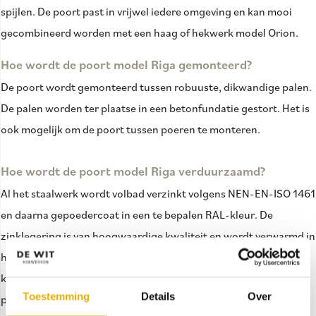
spijlen. De poort past in vrijwel iedere omgeving en kan mooi
gecombineerd worden met een haag of hekwerk model Orion.
Hoe wordt de poort model Riga gemonteerd?
De poort wordt gemonteerd tussen robuuste, dikwandige palen.
De palen worden ter plaatse in een betonfundatie gestort. Het is
ook mogelijk om de poort tussen poeren te monteren.
Hoe wordt de poort model Riga verduurzaamd?
Al het staalwerk wordt volbad verzinkt volgens NEN-EN-ISO 1461
en daarna gepoedercoat in een te bepalen RAL-kleur. De
zinklegering is van hoogwaardige kwaliteit en wordt verwarmd in
het zink-bad tot 450 graden, zodat wij een roestvrij hekwerk
kunnen garanderen. Daarnaast gebruiken wij hoogwaardig
Toestemming
Details
Over
poeder, voor het poedercoaten van onze hekwerken, met als