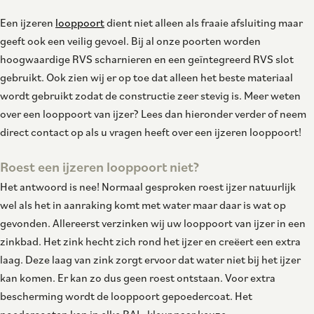
Een ijzeren
looppoort
dient niet alleen als fraaie afsluiting maar
geeft ook een veilig gevoel. Bij al onze poorten worden
hoogwaardige RVS scharnieren en een geïntegreerd RVS slot
gebruikt. Ook zien wij er op toe dat alleen het beste materiaal
wordt gebruikt zodat de constructie zeer stevig is. Meer weten
over een looppoort van ijzer? Lees dan hieronder verder of neem
direct contact op als u vragen heeft over een ijzeren looppoort!
Roest een ijzeren looppoort niet?
Het antwoord is nee! Normaal gesproken roest ijzer natuurlijk
wel als het in aanraking komt met water maar daar is wat op
gevonden. Allereerst verzinken wij uw looppoort van ijzer in een
zinkbad. Het zink hecht zich rond het ijzer en creëert een extra
laag. Deze laag van zink zorgt ervoor dat water niet bij het ijzer
kan komen. Er kan zo dus geen roest ontstaan. Voor extra
bescherming wordt de looppoort gepoedercoat. Het