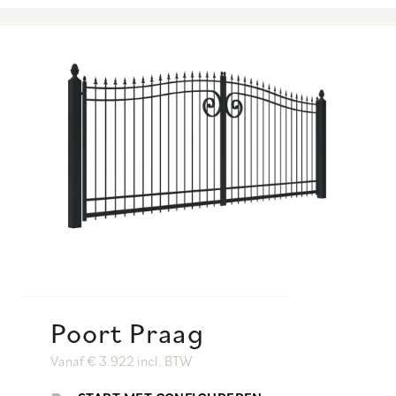
Poort Praag
Vanaf € 3.922 incl. BTW