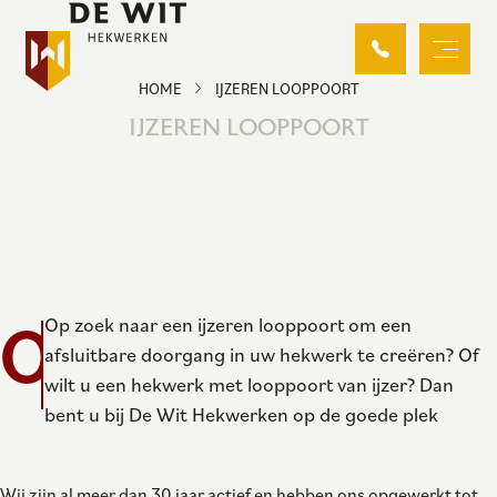
HOME
IJZEREN LOOPPOORT
IJZEREN LOOPPOORT
O
Op zoek naar een ijzeren looppoort om een
afsluitbare doorgang in uw hekwerk te creëren? Of
wilt u een hekwerk met looppoort van ijzer? Dan
bent u bij De Wit Hekwerken op de goede plek
Wij zijn al meer dan 30 jaar actief en hebben ons opgewerkt tot